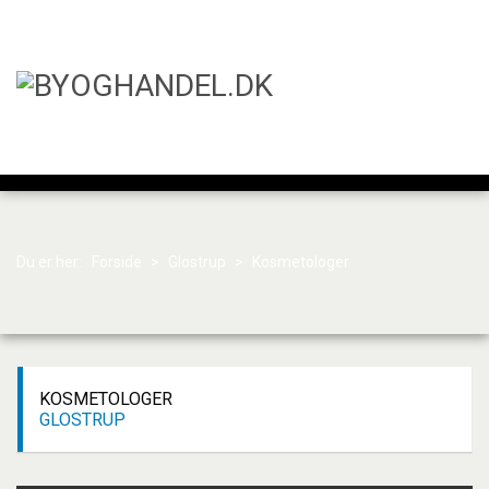
Du er her:
Forside
>
Glostrup
>
Kosmetologer
KOSMETOLOGER
GLOSTRUP