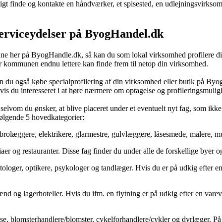
rtigt finde og kontakte en håndværker, et spisested, en udlejningsvirks
serviceydelser på ByogHandel.dk
e her på ByogHandle.dk, så kan du som lokal virksomhed profilere din
er kommunen endnu lettere kan finde frem til netop din virksomhed.
å kan du også købe specialprofilering af din virksomhed eller butik på B
 hvis du interesseret i at høre nærmere om optagelse og profileringsmu
lvom du ønsker, at blive placeret under et eventuelt nyt fag, som ikke
følgende 5 hovedkategorier:
olæggere, elektrikere, glarmestre, gulvlæggere, låsesmede, malere, m
eriaer og restauranter. Disse fag finder du under alle de forskellige b
ologer, optikere, psykologer og tandlæger. Hvis du er på udkig efter en 
 og lagerhoteller. Hvis du ifm. en flytning er på udkig efter en varevogn
, blomsterhandlere/blomster, cykelforhandlere/cykler og dyrlæger. P