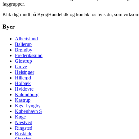
faggrupper.
Klik dig rundt på ByogHandel.dk og kontakt os hvis du, som virksomhed
Byer
Albertslund
Ballerup
Brøndby
Frederikssund
Glostrup
Greve
Helsingør
Hillerød
Holbæk
Hvidovre
Kalundborg
Kastrup
Kgs. Lyngby
København S
Køge
Næstved
Ringsted
Roskilde