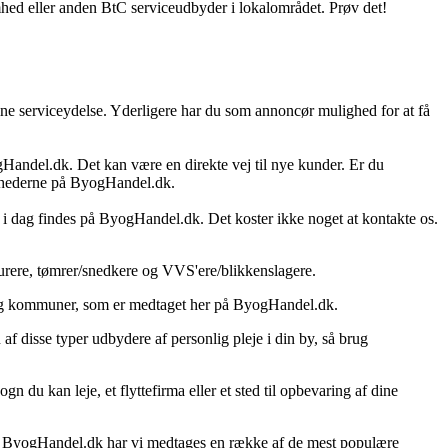
omhed eller anden BtC serviceudbyder i lokalområdet. Prøv det!
e serviceydelse. Yderligere har du som annoncør mulighed for at få
yogHandel.dk. Det kan være en direkte vej til nye kunder. Er du
lighederne på ByogHandel.dk.
 i dag findes på ByogHandel.dk. Det koster ikke noget at kontakte os.
urere, tømrer/snedkere og VVS'ere/blikkenslagere.
yer og kommuner, som er medtaget her på ByogHandel.dk.
af disse typer udbydere af personlig pleje i din by, så brug
 du kan leje, et flyttefirma eller et sted til opbevaring af dine
å ByogHandel.dk har vi medtages en række af de mest populære