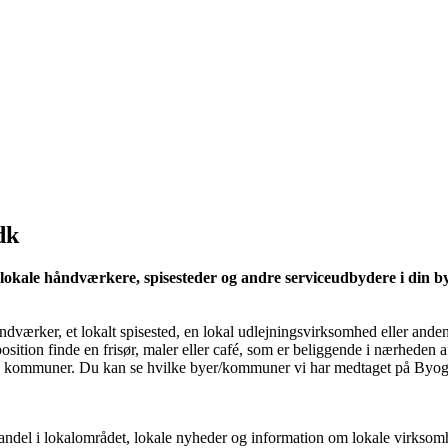
dk
kale håndværkere, spisesteder og andre serviceudbydere i din by.
ndværker, et lokalt spisested, en lokal udlejningsvirksomhed eller anden
osition finde en frisør, maler eller café, som er beliggende i nærheden 
og kommuner. Du kan se hvilke byer/kommuner vi har medtaget på ByogH
l i lokalområdet, lokale nyheder og information om lokale virksomhede