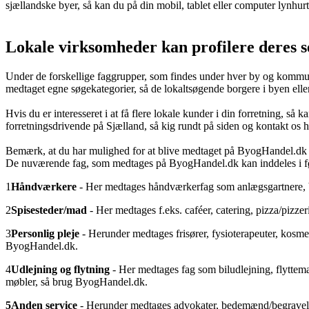
sjællandske byer, så kan du på din mobil, tablet eller computer lynhu
Lokale virksomheder kan profilere deres 
Under de forskellige faggrupper, som findes under hver by og kommun
medtaget egne søgekategorier, så de lokaltsøgende borgere i byen ell
Hvis du er interesseret i at få flere lokale kunder i din forretning, s
forretningsdrivende på Sjælland, så kig rundt på siden og kontakt os
Bemærk, at du har mulighed for at blive medtaget på ByogHandel.dk se
De nuværende fag, som medtages på ByogHandel.dk kan inddeles i 
1
Håndværkere
- Her medtages håndværkerfag som anlægsgartnere, br
2
Spisesteder/mad
- Her medtages f.eks. caféer, catering, pizza/pizz
3
Personlig pleje
- Herunder medtages frisører, fysioterapeuter, kosmet
ByogHandel.dk.
4
Udlejning og flytning
- Her medtages fag som biludlejning, flyttemænd
møbler, så brug ByogHandel.dk.
5
Anden service
- Herunder medtages advokater, bedemænd/begravelse