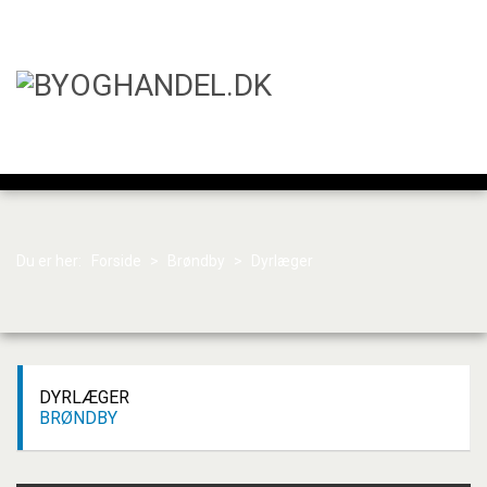
Du er her:
Forside
>
Brøndby
>
Dyrlæger
DYRLÆGER
BRØNDBY