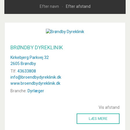
Efter navn
Efter afstand
BRØNDBY DYREKLINIK
Kirkebjerg Parkvej 32
2605 Brøndby
Tlf.
43633808
info@broendbydyreklinik.dk
www.broendbydyreklinik.dk
Branche:
Dyrlæger
Vis afstand
LÆS MERE