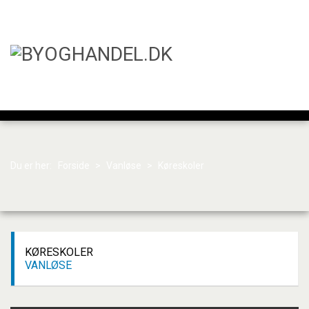
Du er her:
Forside
>
Vanløse
>
Køreskoler
KØRESKOLER
VANLØSE