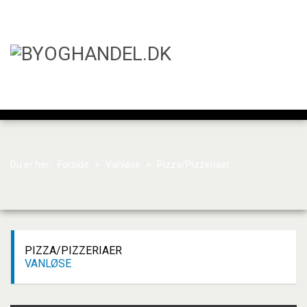
Du er her:
Forside
>
Vanløse
>
Pizza/Pizzeriaer
PIZZA/PIZZERIAER
VANLØSE