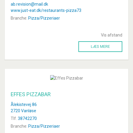
ab.revision@mail.dk
www.just-eat.dk/restaurants-pizza73
Branche:
Pizza/Pizzeriaer
Vis afstand
LÆS MERE
EFFES PIZZABAR
Ålekistevej 86
2720 Vanløse
Tlf.
38742270
Branche:
Pizza/Pizzeriaer