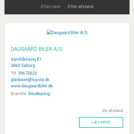
Efter navn
Efter afstand
DAUGAARD BILER A/S
Vandtårnsvej 81
2860 Søborg
Tlf.
39672622
gladsaxe@tuyota.dk
www.daugaardbiler.dk
Branche:
Biludlejning
Vis afstand
LÆS MERE