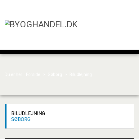
Du er her:
Forside
>
Søborg
>
Biludlejning
BILUDLEJNING
SØBORG