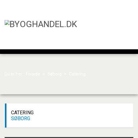
Du er her:
Forside
>
Søborg
>
Catering
CATERING
SØBORG