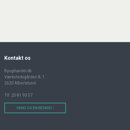
Kontakt
os
ByogHandel.dk
Værkstedsgården 8, 1.
2620 Albertslund
Tlf. 20 81 93 57
SEND OS EN BESKED !