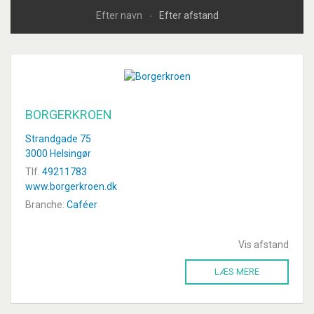
Efter navn
Efter afstand
BORGERKROEN
Strandgade 75
3000 Helsingør
Tlf.
49211783
www.borgerkroen.dk
Branche:
Caféer
Vis afstand
LÆS MERE