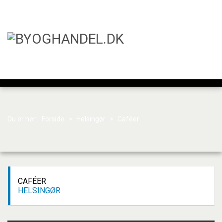
Du er her:
Forside
>
Helsingør
>
Caféer
CAFÉER
HELSINGØR