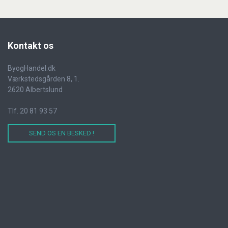
Kontakt
os
ByogHandel.dk
Værkstedsgården 8, 1.
2620 Albertslund
Tlf. 20 81 93 57
SEND OS EN BESKED !