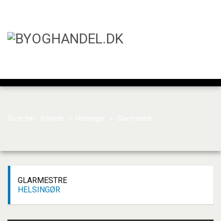
Du er her:
Forside
>
Helsingør
>
Glarmestre
GLARMESTRE
HELSINGØR