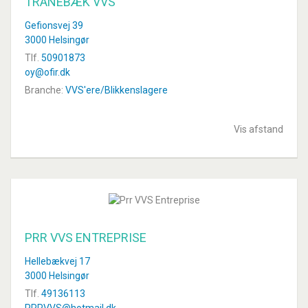
TRANEBÆK VVS
Gefionsvej 39
3000 Helsingør
Tlf.
50901873
oy@ofir.dk
Branche:
VVS'ere/Blikkenslagere
Vis afstand
PRR VVS ENTREPRISE
Hellebækvej 17
3000 Helsingør
Tlf.
49136113
PRRVVS@hotmail.dk