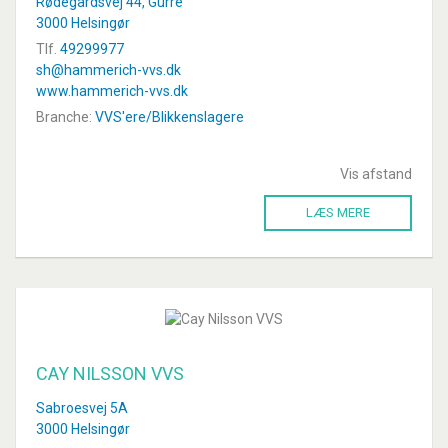
Rødegårdsvej 44, Gurre
3000 Helsingør
Tlf.
49299977
sh@hammerich-vvs.dk
www.hammerich-vvs.dk
Branche:
VVS'ere/Blikkenslagere
Vis afstand
LÆS MERE
CAY NILSSON VVS
Sabroesvej 5A
3000 Helsingør