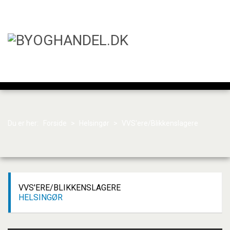
Du er her:
Forside
>
Helsingør
>
VVS'ere/Blikkenslagere
VVS'ERE/BLIKKENSLAGERE
HELSINGØR