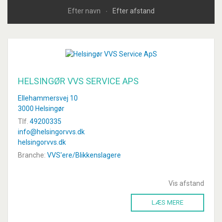
Efter navn
Efter afstand
HELSINGØR VVS SERVICE APS
Ellehammersvej 10
3000 Helsingør
Tlf.
49200335
info@helsingorvvs.dk
helsingorvvs.dk
Branche:
VVS'ere/Blikkenslagere
Vis afstand
LÆS MERE