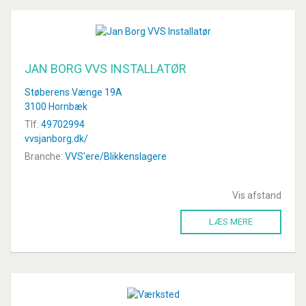
JAN BORG VVS INSTALLATØR
Støberens Vænge 19A
3100 Hornbæk
Tlf.
49702994
vvsjanborg.dk/
Branche:
VVS'ere/Blikkenslagere
Vis afstand
LÆS MERE