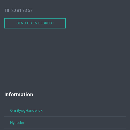
Tlf. 20 81 93 57
SEND OS EN BESKED !
Information
Om ByogHandel.dk
Nyheder