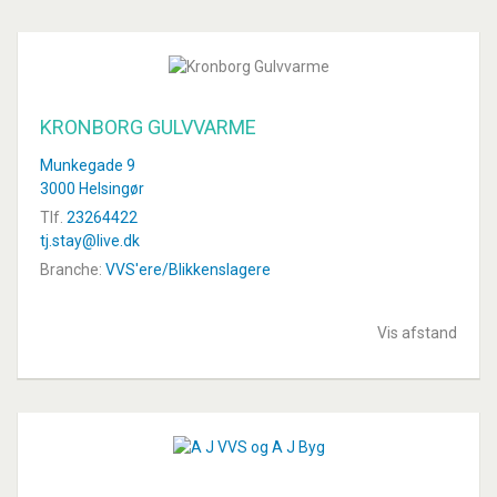
KRONBORG GULVVARME
Munkegade 9
3000 Helsingør
Tlf.
23264422
tj.stay@live.dk
Branche:
VVS'ere/Blikkenslagere
Vis afstand