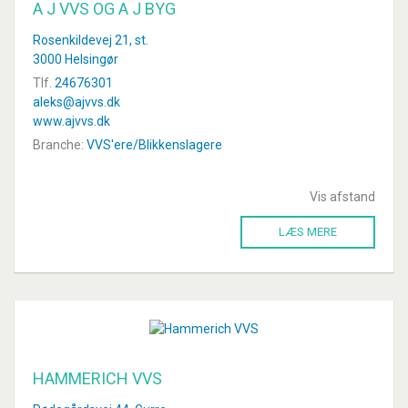
A J VVS OG A J BYG
Rosenkildevej 21, st.
3000 Helsingør
Tlf.
24676301
aleks@ajvvs.dk
www.ajvvs.dk
Branche:
VVS'ere/Blikkenslagere
Vis afstand
LÆS MERE
HAMMERICH VVS