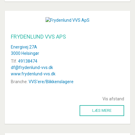
FRYDENLUND VVS APS
Energivej 27A
3000 Helsingør
Tlf.
49138474
df@frydenlund-vvs.dk
www.frydenlund-vvs.dk
Branche:
VVS'ere/Blikkenslagere
Vis afstand
LÆS MERE