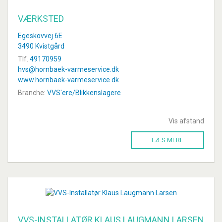
VÆRKSTED
Egeskovvej 6E
3490 Kvistgård
Tlf.
49170959
hvs@hornbaek-varmeservice.dk
www.hornbaek-varmeservice.dk
Branche:
VVS'ere/Blikkenslagere
Vis afstand
LÆS MERE
VVS-INSTALLATØR KLAUS LAUGMANN LARSEN