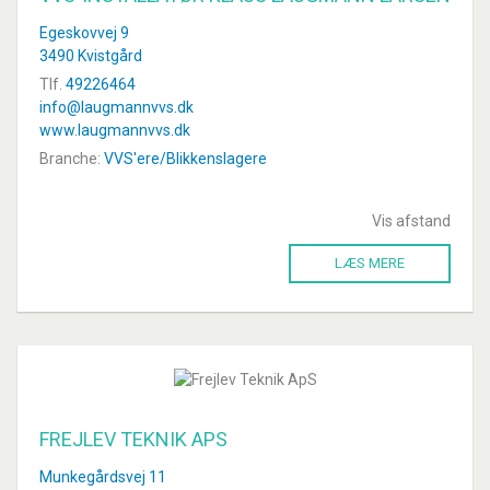
Egeskovvej 9
3490 Kvistgård
Tlf.
49226464
info@laugmannvvs.dk
www.laugmannvvs.dk
Branche:
VVS'ere/Blikkenslagere
Vis afstand
LÆS MERE
FREJLEV TEKNIK APS
Munkegårdsvej 11