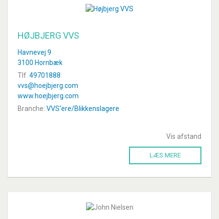
HØJBJERG VVS
Havnevej 9
3100 Hornbæk
Tlf.
49701888
vvs@hoejbjerg.com
www.hoejbjerg.com
Branche:
VVS'ere/Blikkenslagere
Vis afstand
LÆS MERE