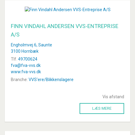
FINN VINDAHL ANDERSEN VVS-ENTREPRISE
A/S
Engholmvej 6, Saunte
3100 Hornbæk
Tlf.
49700624
fva@fva-vvs.dk
www.fva-vvs.dk
Branche:
VVS'ere/Blikkenslagere
Vis afstand
LÆS MERE