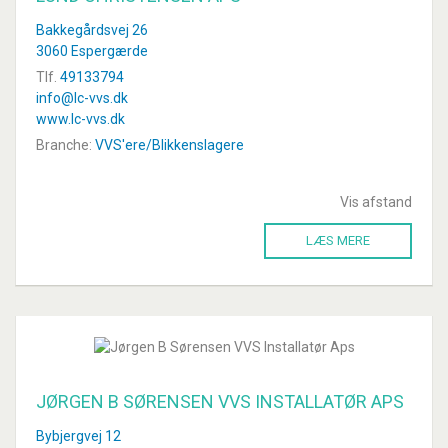
Bakkegårdsvej 26
3060 Espergærde
Tlf.
49133794
info@lc-vvs.dk
www.lc-vvs.dk
Branche:
VVS'ere/Blikkenslagere
Vis afstand
LÆS MERE
JØRGEN B SØRENSEN VVS INSTALLATØR APS
Bybjergvej 12