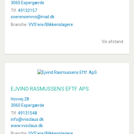
3060 Espergærde
Tlf.
49132157
soerensenvvs@mail.dk
Branche:
VVS'ere/Blikkenslagere
Vis afstand
EJVIND RASMUSSENS EFTF. APS
Hovvej 28
3060 Espergærde
Tlf.
49131548
info@vvsclaus.dk
www.vvsclaus.dk
Branche:
VVS'ere/Blikkenslagere