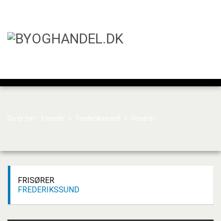
Du er her:
Forside
>
Frederikssund
>
Frisører
FRISØRER
FREDERIKSSUND