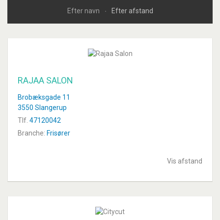
Efter navn
Efter afstand
RAJAA SALON
Brobæksgade 11
3550 Slangerup
Tlf.
47120042
Branche:
Frisører
Vis afstand