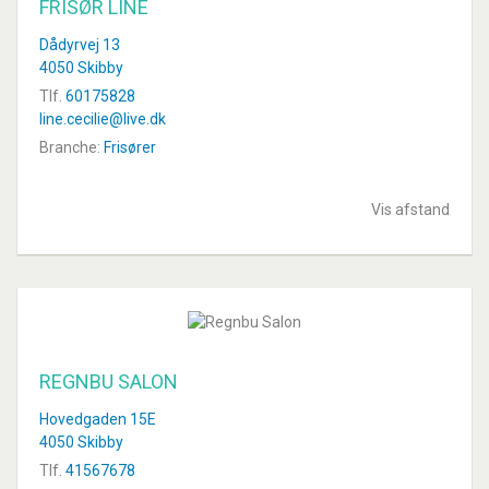
FRISØR LINE
Dådyrvej 13
4050 Skibby
Tlf.
60175828
line.cecilie@live.dk
Branche:
Frisører
Vis afstand
REGNBU SALON
Hovedgaden 15E
4050 Skibby
Tlf.
41567678