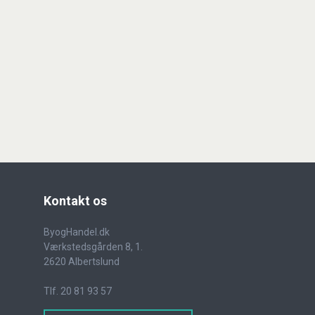
BMT-BYG A/S
Specialist i fag- og hovedentrepr
LÆS MERE
Kontakt
os
ByogHandel.dk
Værkstedsgården 8, 1.
2620 Albertslund
NFM GULVE A/S
NFM er eksperter i produktion og
Tlf. 20 81 93 57
levering af tyndpuds til undergul