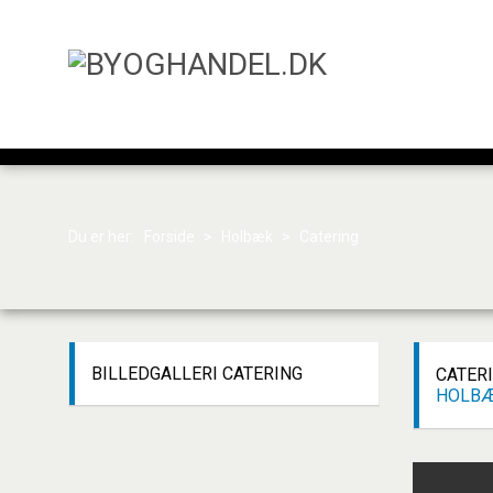
Du er her:
Forside
>
Holbæk
>
Catering
BILLEDGALLERI
CATERING
CATER
HOLB