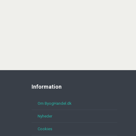
Information
Om ByogHandel.dk
Nyheder
Cookies