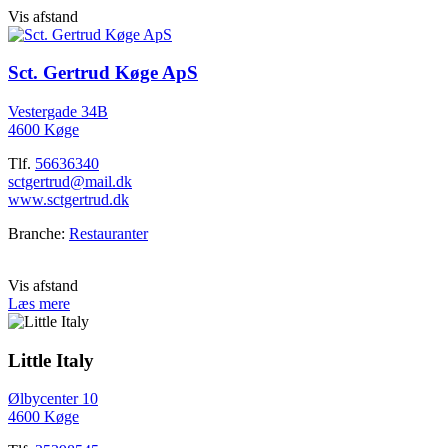
Vis afstand
Sct. Gertrud Køge ApS
Vestergade 34B
4600 Køge
Tlf.
56636340
sctgertrud@mail.dk
www.sctgertrud.dk
Branche:
Restauranter
Vis afstand
Læs mere
Little Italy
Ølbycenter 10
4600 Køge