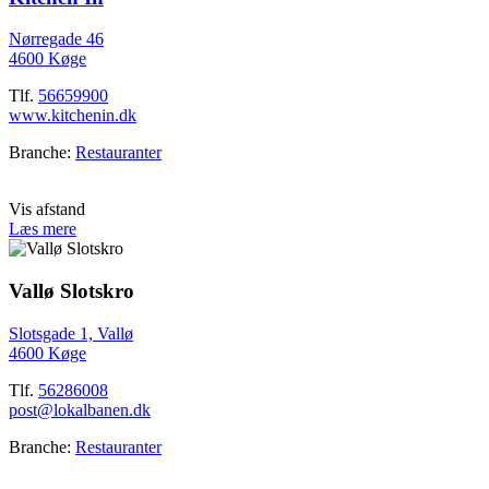
Nørregade 46
4600 Køge
Tlf.
56659900
www.kitchenin.dk
Branche:
Restauranter
Vis afstand
Læs mere
Vallø Slotskro
Slotsgade 1, Vallø
4600 Køge
Tlf.
56286008
post@lokalbanen.dk
Branche:
Restauranter