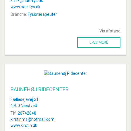
klinik@nae-fys.dk
www.nae-fys.dk
Branche:
Fysioterapeuter
Vis afstand
LÆS MERE
BAUNEHØJ RIDECENTER
Fællesejevej 21
4700 Næstved
Tlf.
26742848
kirstinms@hotmail.com
www.kirstin.dk