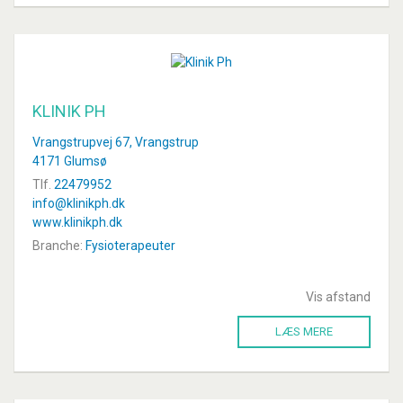
KLINIK PH
Vrangstrupvej 67, Vrangstrup
4171 Glumsø
Tlf.
22479952
info@klinikph.dk
www.klinikph.dk
Branche:
Fysioterapeuter
Vis afstand
LÆS MERE