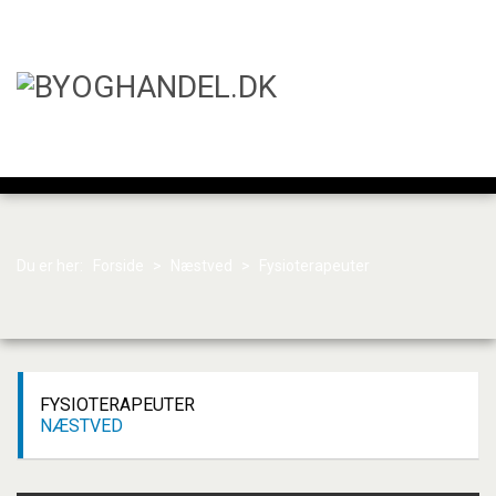
Du er her:
Forside
>
Næstved
>
Fysioterapeuter
FYSIOTERAPEUTER
NÆSTVED