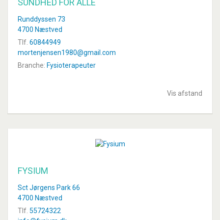
SUNDHED FOR ALLE
Runddyssen 73
4700 Næstved
Tlf.
60844949
mortenjensen1980@gmail.com
Branche:
Fysioterapeuter
Vis afstand
FYSIUM
Sct Jørgens Park 66
4700 Næstved
Tlf.
55724322