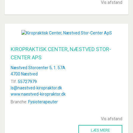
Vis afstand
KIROPRAKTISK CENTER, NÆSTVED STOR-
CENTER APS
Næstved Storcenter 5, 1. 57A
4700 Næstved
Tlf.
55727979
ls@naestved-kiropraktor.dk
www.naestved-kiropraktor.dk
Branche:
Fysioterapeuter
Vis afstand
LÆS MERE