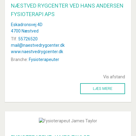
NÆSTVED RYGCENTER VED HANS ANDERSEN
FYSIOTERAPI APS
Eskadronsvej 4D
4700 Næstved
Tlf.
55726520
mail@naestvedrygcenter.dk
www.naestvedrygcenter.dk
Branche:
Fysioterapeuter
Vis afstand
LÆS MERE