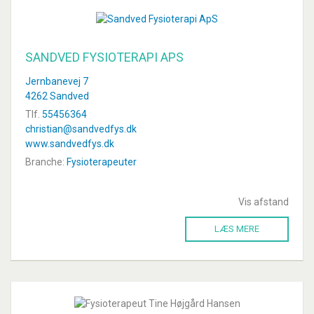
SANDVED FYSIOTERAPI APS
Jernbanevej 7
4262 Sandved
Tlf.
55456364
christian@sandvedfys.dk
www.sandvedfys.dk
Branche:
Fysioterapeuter
Vis afstand
LÆS MERE