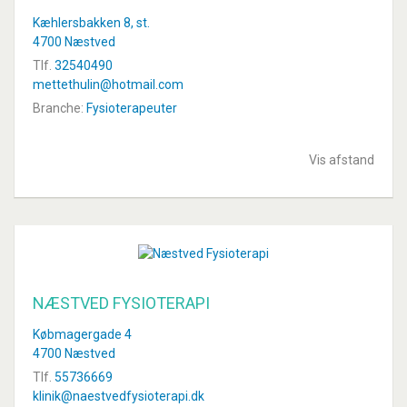
Kæhlersbakken 8, st.
4700 Næstved
Tlf.
32540490
mettethulin@hotmail.com
Branche:
Fysioterapeuter
Vis afstand
NÆSTVED FYSIOTERAPI
Købmagergade 4
4700 Næstved
Tlf.
55736669
klinik@naestvedfysioterapi.dk