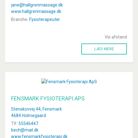
jane@hallgrenmassage.dk
www.hallgrenmassage.dk
Branche:
Fysioterapeuter
Vis afstand
LÆS MERE
FENSMARK FYSIOTERAPI APS
Stenskovvej 44, Fensmark
4684 Holmegaard
Tlf.
55546447
bech@mail.dk
www.fensmarkfysioterapi.dk