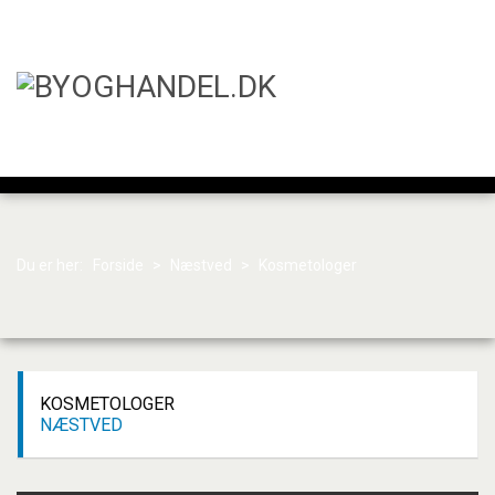
Du er her:
Forside
>
Næstved
>
Kosmetologer
KOSMETOLOGER
NÆSTVED