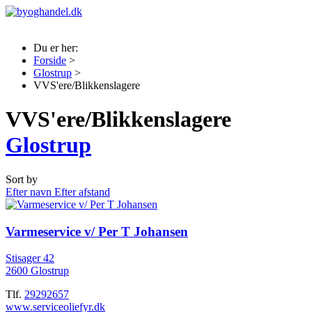
Du er her:
Forside
>
Glostrup
>
VVS'ere/Blikkenslagere
VVS'ere/Blikkenslagere
Glostrup
Sort by
Efter navn
Efter afstand
Varmeservice v/ Per T Johansen
Stisager 42
2600 Glostrup
Tlf.
29292657
www.serviceoliefyr.dk