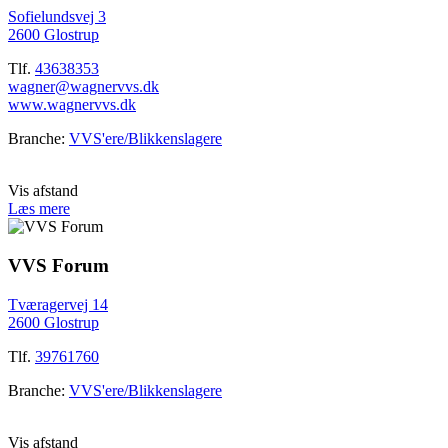
Sofielundsvej 3
2600 Glostrup
Tlf.
43638353
wagner@wagnervvs.dk
www.wagnervvs.dk
Branche:
VVS'ere/Blikkenslagere
Vis afstand
Læs mere
VVS Forum
Tværagervej 14
2600 Glostrup
Tlf.
39761760
Branche:
VVS'ere/Blikkenslagere
Vis afstand