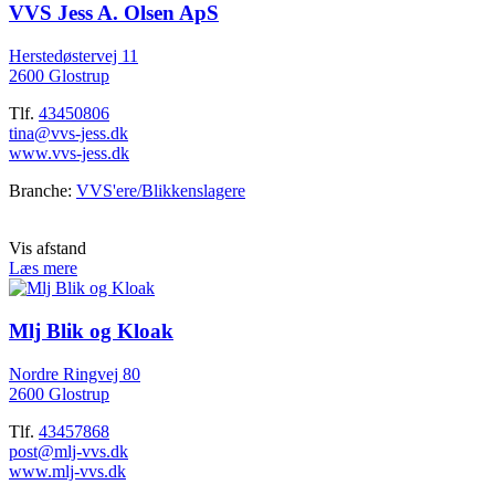
VVS Jess A. Olsen ApS
Herstedøstervej 11
2600 Glostrup
Tlf.
43450806
tina@vvs-jess.dk
www.vvs-jess.dk
Branche:
VVS'ere/Blikkenslagere
Vis afstand
Læs mere
Mlj Blik og Kloak
Nordre Ringvej 80
2600 Glostrup
Tlf.
43457868
post@mlj-vvs.dk
www.mlj-vvs.dk