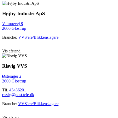
Højby Industri ApS
Valmuevej 8
2600 Glostrup
Branche:
VVS'ere/Blikkenslagere
Vis afstand
Risvig VVS
Østerager 2
2600 Glostrup
Tlf.
43436201
risvig@post.tele.dk
Branche:
VVS'ere/Blikkenslagere
Vis afstand