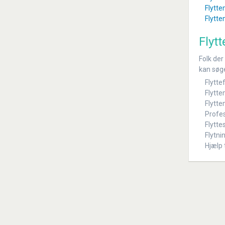
Flytte
Flytt
Flyt
Folk der
kan søge 
Flytte
Flytte
Flytte
Profes
Flytte
Flytni
Hjælp 