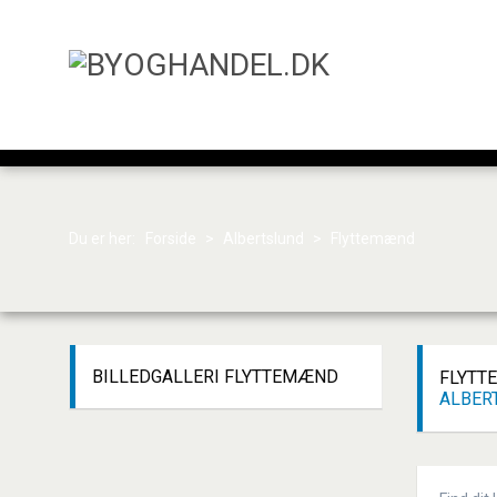
Du er her:
Forside
>
Albertslund
>
Flyttemænd
BILLEDGALLERI
FLYTTEMÆND
FLYTT
ALBER