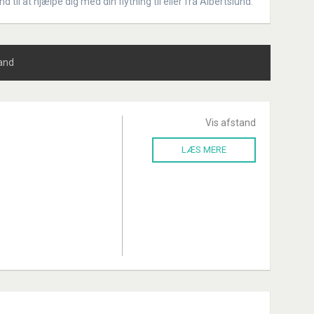
 til at hjælpe dig med din flytning til eller fra Albertslund.
tand
Vis afstand
LÆS MERE