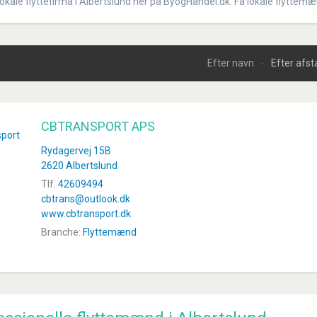
 lokale flyttefirma i Albertslund her på ByogHandel.dk. Få lokale flyttemænd
Efter navn
Efter afs
CBTRANSPORT APS
Rydagervej 15B
2620 Albertslund
Tlf.
42609494
cbtrans@outlook.dk
www.cbtransport.dk
Branche:
Flyttemænd