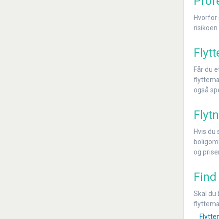
Prof
Hvorfor 
risikoen
Flyt
Får du e
flyttemæ
også spe
Flytn
Hvis du 
boligomr
og prise
Find
Skal du 
flyttemæ
Flytte