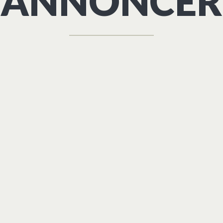
ANNONCER
ALBERTSLUND
DYREKLINIK
iser.
Vi tager os af dit kæledyr.
LÆS MERE