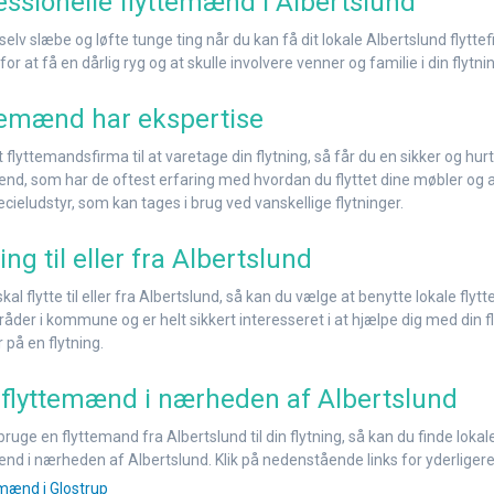
essionelle flyttemænd i Albertslund
selv slæbe og løfte tunge ting når du kan få dit lokale Albertslund flyttef
 for at få en dårlig ryg og at skulle involvere venner og familie i din flyt
temænd har ekspertise
t flyttemandsfirma til at varetage din flytning, så får du en sikker og hur
nd, som har de oftest erfaring med hvordan du flyttet dine møbler og an
cieludstyr, som kan tages i brug ved vanskellige flytninger.
ing til eller fra Albertslund
skal flytte til eller fra Albertslund, så kan du vælge at benytte lokale f
åder i kommune og er helt sikkert interesseret i at hjælpe dig med din 
r på en flytning.
 flyttemænd i nærheden af Albertslund
bruge en flyttemand fra Albertslund til din flytning, så kan du finde loka
nd i nærheden af Albertslund. Klik på nedenstående links for yderligere
mænd i Glostrup