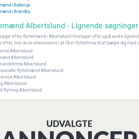
mænd i Ballerup
emænd i Brøndby
temænd Albertslund - Lignende søgninger
 søger efter flyttemænd i Albertslund foretager ofte også andre lignende
efter, hvis du er interesseret i at få et flyttefirma til at hjælpe dig med d
firma Albertslund
mand Albertslund
mandsfirma Albertslund
sionelle flyttemænd Albertslund
service Albertslund
ng Albertslund
til flytning Albertslund
UDVALGTE