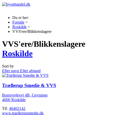
Du er her:
Forside
>
Roskilde
>
VVS'ere/Blikkenslagere
VVS'ere/Blikkenslagere
Roskilde
Sort by
Efter navn
Efter afstand
Trællerup Smedie & VVS
Borrevejlevej 4B, Gevninge
4000 Roskilde
Tlf.
46402142
www.traellerupsmedie.dk