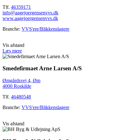
Tlf.
46359171
info@aagejoergensenvvs.dk
www.aagejoergensenvvs.dk
Branche:
VVS'ere/Blikkenslagere
Vis afstand
Læs mere
Smedefirmaet Arne Larsen A/S
Ømgårdsvej 4, Øm
4000 Roskilde
Tlf.
46480548
Branche:
VVS'ere/Blikkenslagere
Vis afstand