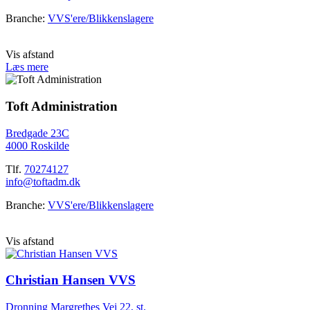
Branche:
VVS'ere/Blikkenslagere
Vis afstand
Læs mere
Toft Administration
Bredgade 23C
4000 Roskilde
Tlf.
70274127
info@toftadm.dk
Branche:
VVS'ere/Blikkenslagere
Vis afstand
Christian Hansen VVS
Dronning Margrethes Vej 22, st.