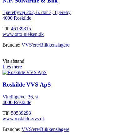
N.P. Solvarme & Blik
Tjærebyvej 202, 6. dør 3, Tjæreby
4000 Roskilde
Tlf.
46139815
www.otto-nielsen.dk
Branche:
VVS'ere/Blikkenslagere
Vis afstand
Læs mere
Roskilde VVS ApS
Vindingevej 36, st.
4000 Roskilde
Tlf.
50539293
www.roskilde-vvs.dk
Branche:
VVS'ere/Blikkenslagere