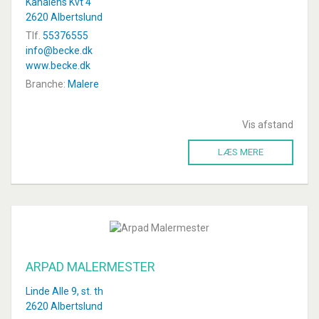
Kanalens Kvt 4
2620 Albertslund
Tlf.
55376555
info@becke.dk
www.becke.dk
Branche:
Malere
Vis afstand
LÆS MERE
ARPAD MALERMESTER
Linde Alle 9, st. th
2620 Albertslund