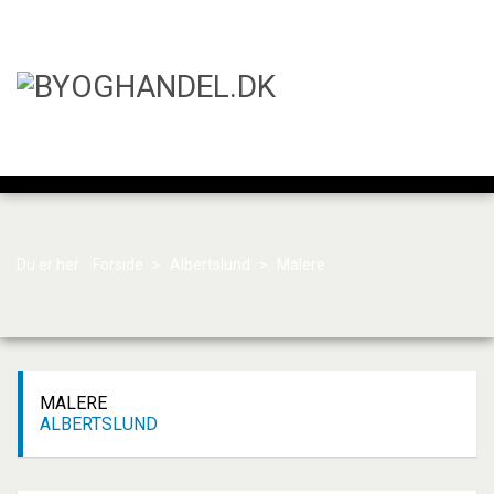
Du er her:
Forside
>
Albertslund
>
Malere
MALERE
ALBERTSLUND