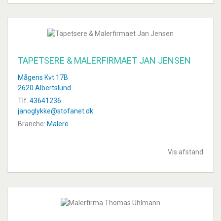
TAPETSERE & MALERFIRMAET JAN JENSEN
Mågens Kvt 17B
2620 Albertslund
Tlf.
43641236
janoglykke@stofanet.dk
Branche:
Malere
Vis afstand