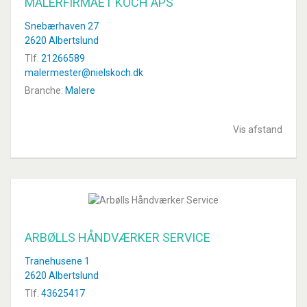
MALERFIRMAET KOCH APS
Snebærhaven 27
2620 Albertslund
Tlf.
21266589
malermester@nielskoch.dk
Branche:
Malere
Vis afstand
ARBØLLS HÅNDVÆRKER SERVICE
Tranehusene 1
2620 Albertslund
Tlf.
43625417