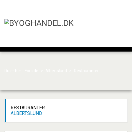
Du er her:
Forside
>
Albertslund
>
Restauranter
RESTAURANTER
ALBERTSLUND