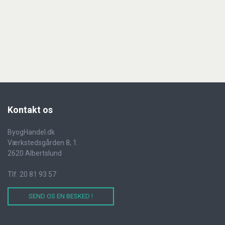
Kontakt
os
ByogHandel.dk
Værkstedsgården 8, 1.
2620 Albertslund
Tlf. 20 81 93 57
SEND OS EN BESKED !